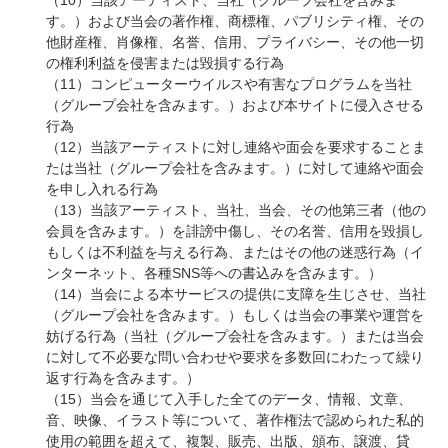
（10）当該アーティスト、当社（グループ会社を含みま
す。）および当会の著作権、商標権、パブリシティ権、その
他財産権、肖像権、名誉、信用、プライバシー、その他一切
の権利利益を侵害または毀損する行為
（11）コンピューターウイルスや有害なプログラムを当社
（グループ会社を含みます。）および本サイトに侵入させる
行為
（12）当該アーティストに対し連絡や面会を要求することま
たは当社（グループ会社を含みます。）に対して連絡や面会
を申し入れる行為
（13）当該アーティスト、当社、当会、その他第三者（他の
会員を含みます。）を誹謗中傷し、その名誉、信用を毀損し
もしくは不利益を与える行為、またはその他の迷惑行為（イ
ンターネット、各種SNS等への書込みを含みます。）
（14）当会による本サービスの提供に支障を生じさせ、当社
（グループ会社を含みます。）もしくは当会の事業や運営を
妨げる行為（当社（グループ会社を含みます。）または当会
に対して不必要な問い合わせや要求を多数回にわたって繰り
返す行為を含みます。）
（15）当会を通じて入手した全てのデータ、情報、文章、
音、映像、イラスト等について、著作権法で認められた私的
使用の範囲を超えて、複製、販売、出版、頒布、譲渡、貸