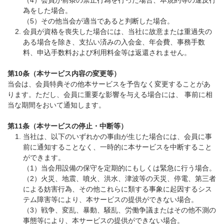
（4）会員が前条の禁止行為を行った場合、本規約等の違反行
為をした場合。
（5）その他当会が適当であると判断した場合。
会員が資格を喪失した場合には、当社に故意または重過失の
ある場合を除き、支払い済みの入会金、年会費、事務手数
料、申込手数料および利用料金等は返還されません。
第10条（本サービス内容の変更等）
当会は、会員特典その他本サービスを予告なく変更することがあ
ります。ただし、会員に重要な影響を与える場合には、 事前に相
当な期間をおいて通知します。
第11条（本サービスの停止・中断等）
当社は、以下のいずれかの事由が生じた場合には、会員に事
前に通知することなく、一時的に本サービスを中断すること
ができます。
（1）当会用設備の保守を定期的にもしくは緊急に行う場合。
（2）火災、地震、噴火、洪水、津波等の天災、停電、第三者
による妨害行為、その他これらに類する事象に起因するシス
テム障害等により、本サービスの提供ができない場合。
（3）戦争、変乱、暴動、騒乱、労働争議またはその他不測の
事態等により、本サービスの提供ができない場合。