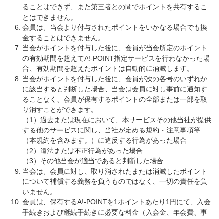
ることはできず、また第三者との間でポイントを共有するこ
とはできません。
会員は、当会より付与されたポイントをいかなる場合でも換
金することはできません。
当会がポイントを付与した後に、会員が当会所定のポイント
の有効期間を超えてA!-POINT指定サービスを行わなかった場
合、有効期間を超えたポイントは自動的に消滅します。
当会がポイントを付与した後に、会員が次の各号のいずれか
に該当すると判断した場合、当会は会員に対し事前に通知す
ることなく、会員が保有するポイントの全部または一部を取
り消すことができます。
（1）過去または現在において、本サービスその他当社が提供
する他のサービスに関し、当社が定める規約・注意事項等
（本規約を含みます。）に違反する行為があった場合
（2）違法または不正行為があった場合
（3）その他当会が適当であると判断した場合
当会は、会員に対し、取り消されたまたは消滅したポイント
について補償する義務を負うものではなく、一切の責任を負
いません。
会員は、保有するA!-POINTを1ポイントあたり1円にて、入会
手続きおよび継続手続きに必要な料金（入会金、年会費、事