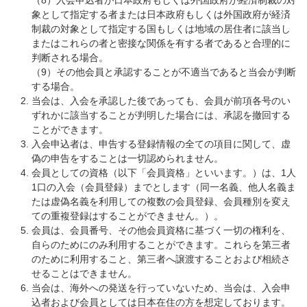
（8）入会申込者が日本政府もしくは外国政府が経済制裁の対
象として指定する者または日本政府もしくは外国政府が経済
制裁の対象として指定する国もしくは地域の居住者に該当し
またはこれらの者と密接な関係を有する者であると合理的に
判断される場合。
（9）その他会員と承認することが不適当であると当会が判断
する場合。
当会は、入会を承認した後であっても、会員が前項各号のい
ずれかに該当することが判明した場合には、承認を撤回する
ことができます。
入会申込者は、申告する登録情報の全ての項目に関して、虚
偽の申告をすることは一切認められません。
会員としての資格（以下「会員資格」といいます。）は、1人
1口の入会（会員登録）までとします（同一名義、他人名義ま
たは虚偽名義を利用しての複数の会員登録、会員種別を変え
ての重複登録はすることができません。）。
会員は、会員番号、その他会員資格に基づく一切の権利を、
自らのためにのみ利用することができます。これらを第三者
のために利用すること、第三者へ譲渡することおよび相続さ
せることはできません。
当会は、海外への発送を行っていないため、当会は、入会申
込者および会員としては日本在住の方を想定しております。