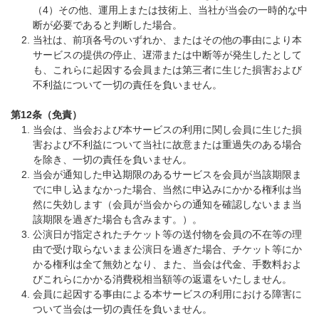
（4）その他、運用上または技術上、当社が当会の一時的な中
断が必要であると判断した場合。
当社は、前項各号のいずれか、またはその他の事由により本
サービスの提供の停止、遅滞または中断等が発生したとして
も、これらに起因する会員または第三者に生じた損害および
不利益について一切の責任を負いません。
第12条（免責）
当会は、当会および本サービスの利用に関し会員に生じた損
害および不利益について当社に故意または重過失のある場合
を除き、一切の責任を負いません。
当会が通知した申込期限のあるサービスを会員が当該期限ま
でに申し込まなかった場合、当然に申込みにかかる権利は当
然に失効します（会員が当会からの通知を確認しないまま当
該期限を過ぎた場合も含みます。）。
公演日が指定されたチケット等の送付物を会員の不在等の理
由で受け取らないまま公演日を過ぎた場合、チケット等にか
かる権利は全て無効となり、また、当会は代金、手数料およ
びこれらにかかる消費税相当額等の返還をいたしません。
会員に起因する事由による本サービスの利用における障害に
ついて当会は一切の責任を負いません。