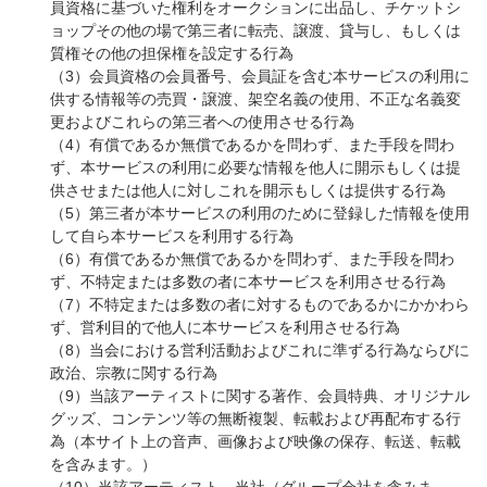
員資格に基づいた権利をオークションに出品し、チケットシ
ョップその他の場で第三者に転売、譲渡、貸与し、もしくは
質権その他の担保権を設定する行為
（3）会員資格の会員番号、会員証を含む本サービスの利用に
供する情報等の売買・譲渡、架空名義の使用、不正な名義変
更およびこれらの第三者への使用させる行為
（4）有償であるか無償であるかを問わず、また手段を問わ
ず、本サービスの利用に必要な情報を他人に開示もしくは提
供させまたは他人に対しこれを開示もしくは提供する行為
（5）第三者が本サービスの利用のために登録した情報を使用
して自ら本サービスを利用する行為
（6）有償であるか無償であるかを問わず、また手段を問わ
ず、不特定または多数の者に本サービスを利用させる行為
（7）不特定または多数の者に対するものであるかにかかわら
ず、営利目的で他人に本サービスを利用させる行為
（8）当会における営利活動およびこれに準ずる行為ならびに
政治、宗教に関する行為
（9）当該アーティストに関する著作、会員特典、オリジナル
グッズ、コンテンツ等の無断複製、転載および再配布する行
為（本サイト上の音声、画像および映像の保存、転送、転載
を含みます。）