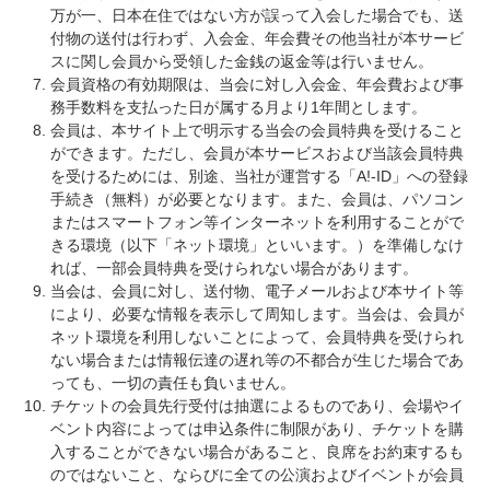
万が一、日本在住ではない方が誤って入会した場合でも、送
付物の送付は行わず、入会金、年会費その他当社が本サービ
スに関し会員から受領した金銭の返金等は行いません。
会員資格の有効期限は、当会に対し入会金、年会費および事
務手数料を支払った日が属する月より1年間とします。
会員は、本サイト上で明示する当会の会員特典を受けること
ができます。ただし、会員が本サービスおよび当該会員特典
を受けるためには、別途、当社が運営する「A!-ID」への登録
手続き（無料）が必要となります。また、会員は、パソコン
またはスマートフォン等インターネットを利用することがで
きる環境（以下「ネット環境」といいます。）を準備しなけ
れば、一部会員特典を受けられない場合があります。
当会は、会員に対し、送付物、電子メールおよび本サイト等
により、必要な情報を表示して周知します。当会は、会員が
ネット環境を利用しないことによって、会員特典を受けられ
ない場合または情報伝達の遅れ等の不都合が生じた場合であ
っても、一切の責任も負いません。
チケットの会員先行受付は抽選によるものであり、会場やイ
ベント内容によっては申込条件に制限があり、チケットを購
入することができない場合があること、良席をお約束するも
のではないこと、ならびに全ての公演およびイベントが会員