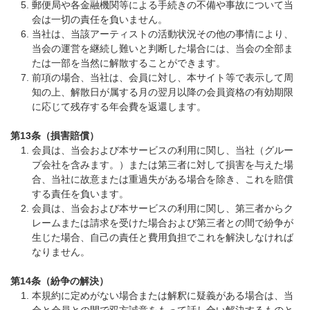
郵便局や各金融機関等による手続きの不備や事故について当
会は一切の責任を負いません。
当社は、当該アーティストの活動状況その他の事情により、
当会の運営を継続し難いと判断した場合には、当会の全部ま
たは一部を当然に解散することができます。
前項の場合、当社は、会員に対し、本サイト等で表示して周
知の上、解散日が属する月の翌月以降の会員資格の有効期限
に応じて残存する年会費を返還します。
第13条（損害賠償）
会員は、当会および本サービスの利用に関し、当社（グルー
プ会社を含みます。）または第三者に対して損害を与えた場
合、当社に故意または重過失がある場合を除き、これを賠償
する責任を負います。
会員は、当会および本サービスの利用に関し、第三者からク
レームまたは請求を受けた場合および第三者との間で紛争が
生じた場合、自己の責任と費用負担でこれを解決しなければ
なりません。
第14条（紛争の解決）
本規約に定めがない場合または解釈に疑義がある場合は、当