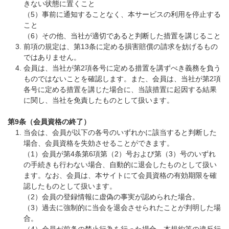
きない状態に置くこと
（5）事前に通知することなく、本サービスの利用を停止する
こと
（6）その他、当社が適切であると判断した措置を講じること
前項の規定は、第13条に定める損害賠償の請求を妨げるもの
ではありません。
会員は、当社が第2項各号に定める措置を講ずべき義務を負う
ものではないことを確認します。また、会員は、当社が第2項
各号に定める措置を講じた場合に、当該措置に起因する結果
に関し、当社を免責したものとして扱います。
第9条（会員資格の終了）
当会は、会員が以下の各号のいずれかに該当すると判断した
場合、会員資格を失効させることができます。
（1）会員が第4条第6項第（2）号および第（3）号のいずれ
の手続きも行わない場合、自動的に退会したものとして扱い
ます。なお、会員は、本サイトにて会員資格の有効期限を確
認したものとして扱います。
（2）会員の登録情報に虚偽の事実が認められた場合。
（3）過去に強制的に当会を退会させられたことが判明した場
合。