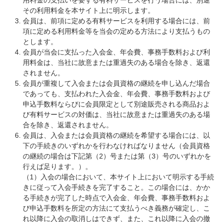
用料金の支払いを要する有料サービスを行う場合には、別途
その利用料金を本サイト上に明示します。
会員は、前項に定める有料サービスを利用する場合には、前
項に定める利用料金等を当会の定める方法により支払うもの
とします。
会員が当会に支払った入会金、年会費、事務手数料および利
用料金は、当社に故意または重過失のある場合を除き、返還
されません。
会員が重複して入会または会員資格の継続を申し込んだ場合
であっても、支払われた入会金、年会費、事務手数料および
申込手数料ならびに会員限定として別途販売される商品およ
び有料サービスの対価は、当社に故意または重過失のある場
合を除き、返還されません。
会員は、入会または会員資格の継続を希望する場合には、以
下の手続きのいずれかを行わなければなりません（会員資格
の継続の場合は下記第（2）号または第（3）号のいずれかを
行えば足ります。）。
（1）入会の場合において、本サイト上において明示する手続
きに従って入会手続きを完了すること。この場合には、かか
る手続きが完了した時点で入会金、年会費、事務手数料およ
び申込手数料を所定の方法にて支払うべき義務が確定し、こ
れ以降に入会の取消しはできず、また、これ以降に入会の撤