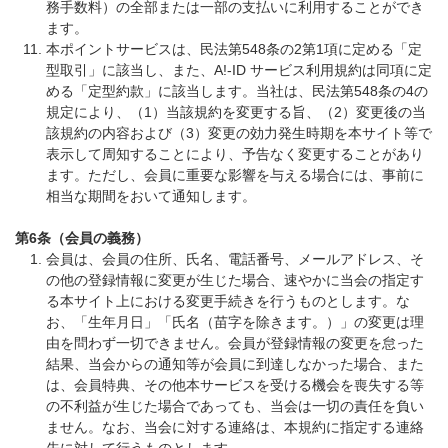
務手数料）の全部または一部の支払いに利用することができ
ます。
本ポイントサービスは、民法第548条の2第1項に定める「定
型取引」に該当し、また、A!-ID サービス利用規約は同項に定
める「定型約款」に該当します。当社は、民法第548条の4の
規定により、（1）当該規約を変更する旨、（2）変更後の当
該規約の内容および（3）変更の効力発生時期を本サイト等で
表示して周知することにより、予告なく変更することがあり
ます。ただし、会員に重要な影響を与える場合には、事前に
相当な期間をおいて通知します。
第6条（会員の義務）
会員は、会員の住所、氏名、電話番号、メールアドレス、そ
の他の登録情報に変更が生じた場合、速やかに当会の指定す
る本サイト上における変更手続きを行うものとします。な
お、「生年月日」「氏名（苗字を除きます。）」の変更は理
由を問わず一切できません。会員が登録情報の変更を怠った
結果、当会からの通知等が会員に到達しなかった場合、また
は、会員特典、その他本サービスを受ける機会を喪失する等
の不利益が生じた場合であっても、当会は一切の責任を負い
ません。なお、当会に対する連絡は、本規約に指定する連絡