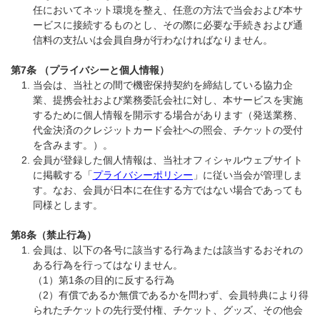
任においてネット環境を整え、任意の方法で当会および本サ
ービスに接続するものとし、その際に必要な手続きおよび通
信料の支払いは会員自身が行わなければなりません。
第7条 （プライバシーと個人情報）
当会は、当社との間で機密保持契約を締結している協力企
業、提携会社および業務委託会社に対し、本サービスを実施
するために個人情報を開示する場合があります（発送業務、
代金決済のクレジットカード会社への照会、チケットの受付
を含みます。）。
会員が登録した個人情報は、当社オフィシャルウェブサイト
に掲載する「
プライバシーポリシー
」に従い当会が管理しま
す。なお、会員が日本に在住する方ではない場合であっても
同様とします。
第8条（禁止行為）
会員は、以下の各号に該当する行為または該当するおそれの
ある行為を行ってはなりません。
（1）第1条の目的に反する行為
（2）有償であるか無償であるかを問わず、会員特典により得
られたチケットの先行受付権、チケット、グッズ、その他会