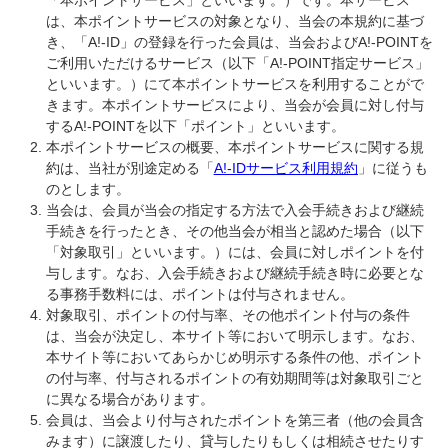
「本ポイントサービス」といいます。）です。本サービス
は、本ポイントサービスの対象となり、当会の本規約に基づ
き、「A!-ID」の登録を行った会員は、当会およびA!-POINTを
ご利用いただけるサービス（以下「A!-POINT指定サービス」
といいます。）にて本ポイントサービスを利用することがで
きます。本ポイントサービスにより、当会が会員に対し付与
するA!-POINTを以下「ポイント」といいます。
本ポイントサービスの概要、本ポイントサービスに関する規
約は、当社が別途定める「
A!-IDサービス利用規約
」に従うも
のとします。
当会は、会員が当会の指定する方法で入会手続きおよび継続
手続きを行ったとき、その他当会が相当と認めた場合（以下
「対象取引」といいます。）には、会員に対しポイントを付
与します。なお、入会手続きおよび継続手続き時に必要とな
る事務手数料には、ポイントは付与されません。
対象取引、ポイントの付与率、その他ポイント付与の条件
は、当会が決定し、本サイト等において明示します。なお、
本サイト等においてあらかじめ明示する条件の他、ポイント
の付与率、付与されるポイントの有効期間等は対象取引ごと
に異なる場合があります。
会員は、当会より付与されたポイントを第三者（他の会員含
みます）に譲渡したり、貸与したりもしくは相続させたりす