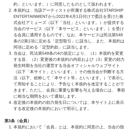
約」といいます。）に同意したものとして扱われます。
本規約は、当該アーティストが所属する株式会社STARSHIP
ENTERTAINMENTから2022年4月1日付けで委託を受けた株
式会社アミューズ（以下「当社」といいます。）が提供する
当会のサービス（以下「本サービス」といいます。）を受け
る会員に適用するものです。なお、本サービスは民法第548
条の2第1項に定める「定型取引」に該当し、また、本規約は
同項に定める「定型約款」に該当します。
当会は、民法第548条の4の規定により、（1）本規約を変更
する旨、（2）変更後の本規約の内容および（3）変更の効力
発生時期を当社の運営する当会オフィシャルウェブサイト
（以下「本サイト」といいます。）その他当会が判断する方
法（以下、総称して「本サイト等」といいます。）で表示し
て周知することにより、予告なく本規約を改定することがで
きます。ただし、会員に重要な影響を与える場合には、 事前
に相当な期間をおいて通知します。
改定後の本規約の効力発生日については、本サイト上に表示
する改定後の本規約において明示します。
第3条（会員）
本規約において「会員」とは、本規約に同意の上、当会の指