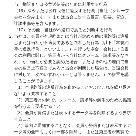
与、翻訳または公衆送信等のために利用する行為
（16）法令または公序良俗に違反する行為（当社（グループ
会社を含みます。）または当会に対する暴言、強要、脅迫、
誹謗中傷等を含みます。）
（17）その他、当社が不適切であると判断する行為
当社は、会員が本規約または当社が定める他の規約等に違反
しまたは当社が不適切であると判断した行為（以下「本規約
等の違反行為」といいます。）を行った場合、会員による当
会の利用に関し、第三者から当社にクレーム・請求等がなさ
れ、かつ当社が必要と認めた場合、またはその他の理由で当
会の運営上不適当であると当会が判断した場合は、当該会員
に対して、次のいずれか（一とは限りません。）の措置を講
じることができます。
（1）本規約等の違反行為を止めることおよびこれを繰り返さ
ないよう要求すること
（2）第三者との間で、クレーム・請求等の解消のための協議
を行うよう要求すること
（3）会員が発信または表示するデータ等を削除するよう要求
すること
（4）事前に通知することなく、会員が発信または表示するデ
ータ等の全部もしくは一部を削除し、または第三者が閲覧で