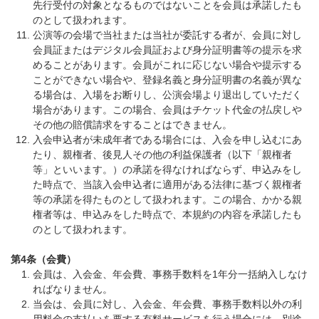
先行受付の対象となるものではないことを会員は承諾したも
のとして扱われます。
公演等の会場で当社または当社が委託する者が、会員に対し
会員証またはデジタル会員証および身分証明書等の提示を求
めることがあります。会員がこれに応じない場合や提示する
ことができない場合や、登録名義と身分証明書の名義が異な
る場合は、入場をお断りし、公演会場より退出していただく
場合があります。この場合、会員はチケット代金の払戻しや
その他の賠償請求をすることはできません。
入会申込者が未成年者である場合には、入会を申し込むにあ
たり、親権者、後見人その他の利益保護者（以下「親権者
等」といいます。）の承諾を得なければならず、申込みをし
た時点で、当該入会申込者に適用がある法律に基づく親権者
等の承諾を得たものとして扱われます。この場合、かかる親
権者等は、申込みをした時点で、本規約の内容を承諾したも
のとして扱われます。
第4条（会費）
会員は、入会金、年会費、事務手数料を1年分一括納入しなけ
ればなりません。
当会は、会員に対し、入会金、年会費、事務手数料以外の利