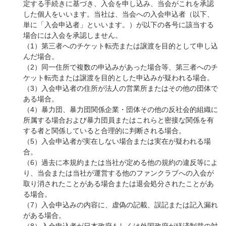
定する手続きに基づき、入会を申し込み、当会がこれを承認
した個人をいいます。当社は、当会への入会申込者（以下、
単に「入会申込者」といいます。）が以下の各号に該当する
場合には入会を承認しません。
（1）第三者へのチケット転売または譲渡を目的として申し込
んだ場合。
（2）同一住所で複数の申込みがあった場合等、第三者へのチ
ケット転売または譲渡を目的とした申込みが疑われる場合。
（3）入会申込者の住所が法人の営業所またはその他の団体で
ある場合。
（4）暴力団、暴力団関係企業・団体その他の反社会的組織に
所属する場合および暴力団員またはこれらと密接な関係を有
する者と関係していると合理的に判断される場合。
（5）入会申込者が実在しない場合または実在が疑われる場
合。
（6）過去に本規約または当社が定める他の規約の違反等によ
り、当会または当社が運営する他のファンクラブへの入会が
取り消されたことがある場合または退会処分されたことがあ
る場合。
（7）入会申込みの内容に、虚偽の記載、誤記または記入漏れ
がある場合。