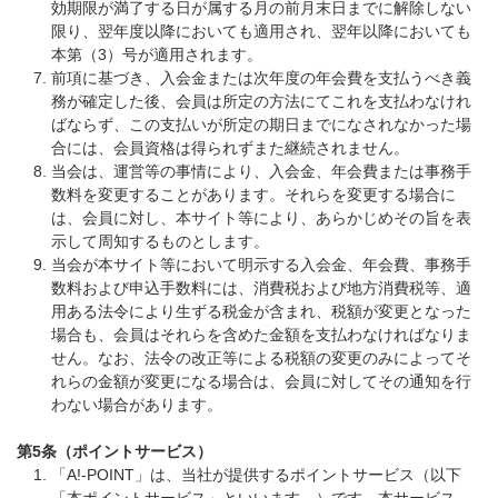
効期限が満了する日が属する月の前月末日までに解除しない
限り、翌年度以降においても適用され、翌年以降においても
本第（3）号が適用されます。
前項に基づき、入会金または次年度の年会費を支払うべき義
務が確定した後、会員は所定の方法にてこれを支払わなけれ
ばならず、この支払いが所定の期日までになされなかった場
合には、会員資格は得られずまた継続されません。
当会は、運営等の事情により、入会金、年会費または事務手
数料を変更することがあります。それらを変更する場合に
は、会員に対し、本サイト等により、あらかじめその旨を表
示して周知するものとします。
当会が本サイト等において明示する入会金、年会費、事務手
数料および申込手数料には、消費税および地方消費税等、適
用ある法令により生ずる税金が含まれ、税額が変更となった
場合も、会員はそれらを含めた金額を支払わなければなりま
せん。なお、法令の改正等による税額の変更のみによってそ
れらの金額が変更になる場合は、会員に対してその通知を行
わない場合があります。
第5条（ポイントサービス）
「A!-POINT」は、当社が提供するポイントサービス（以下