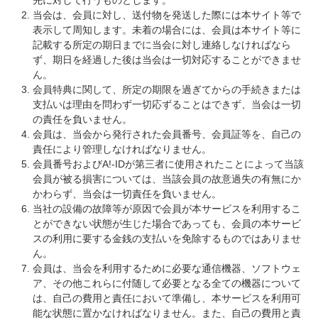
先に対して行うものとします。
当会は、会員に対し、送付物を発送した際には本サイト等で
表示して周知します。未着の場合には、会員は本サイト等に
記載する所定の期日までに当会に対し連絡しなければなら
ず、期日を経過した後は当会は一切対応することができませ
ん。
会員特典に関して、所定の期限を過ぎてからの手続きまたは
支払いは理由を問わず一切応ずることはできず、当会は一切
の責任を負いません。
会員は、当会から発行された会員番号、会員証等を、自己の
責任により管理しなければなりません。
会員番号およびA!-IDが第三者に使用されたことによって当該
会員が被る損害については、当該会員の故意過失の有無にか
かわらず、当会は一切責任を負いません。
当社の設備の故障等が原因で会員が本サービスを利用するこ
とができない状態が生じた場合であっても、会員の本サービ
スの利用に要する金銭の支払いを免除するものではありませ
ん。
会員は、当会を利用するために必要な通信機器、ソフトウェ
ア、その他これらに付随して必要となる全ての機器について
は、自己の費用と責任において準備し、本サービスを利用可
能な状態に置かなければなりません。また、自己の費用と責