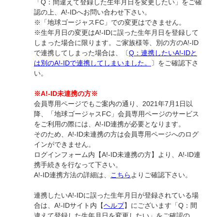
「Q：間違えて登録した生年月日を変更したい」をご確
認の上、A!-IDへお問い合わせ下さい。
※「地球ゴージャスFC」での変更はできません。
※生年月日の変更はA!-IDに誤った生年月日を登録して
しまった場合に限ります。ご家族様等、別の方のA!-ID
で連携してしまった場合は、〔
Q：連携したいA!-IDと
は別のA!-IDで連携してしまいました。
〕をご確認下さ
い。
※A!-ID未連携の方※
会員専用ページでもご案内の通り、2021年7月1日以
降、「地球ゴージャスFC」会員専用ページのサービス
をご利用の際には、A!-ID連携が必要となります。
そのため、A!-ID未連携の方は会員専用ページへのログ
インができません。
ログインフォーム内【A!-ID未連携の方】より、A!-ID連
携手続きを行なって下さい。
A!-ID連携方法の詳細は、
こちら
よりご確認下さい。
連携したいA!-IDに誤った生年月日が登録されている場
合は、A!-IDサイト内【
ヘルプ
】にございます「Q：間
違えて登録した生年月日を変更したい」をご確認の