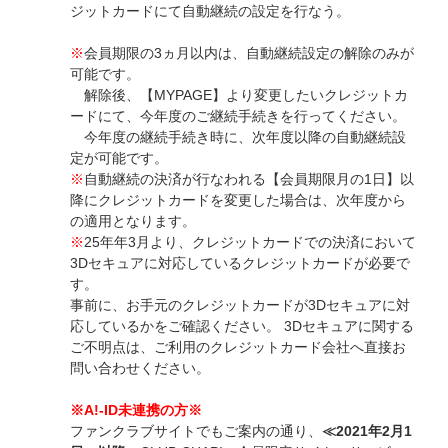
ジットカードにて自動継続の設定を行なう。
※
会員期限の3ヵ月以内は、自動継続設定の解除のみが
可能です。
解除後、【MYPAGE】より変更したいクレジットカ
ードにて、今年度のご継続手続きを行ってください。
今年度の継続手続き時に、次年度以降の自動継続設
定が可能です。
※
自動継続の決済が行なわれる【会員期限月の1日】以
降にクレジットカードを変更した場合は、次年度から
の適用となります。
※
25年年3月より、クレジットカードでの決済において
3Dセキュアに対応しているクレジットカードが必要で
す。
事前に、お手元のクレジットカードが3Dセキュアに対
応しているかをご確認ください。 3Dセキュアに関する
ご不明点は、ご利用のクレジットカード会社へ直接お
問い合わせください。
※A!-ID未連携の方※
ファンクラブサイトでもご案内の通り、
≪2021年2月1