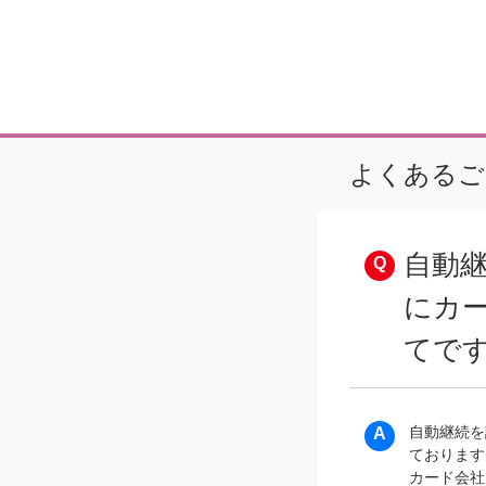
よくあるご
自動
にカ
てで
自動継続を
ております
カード会社