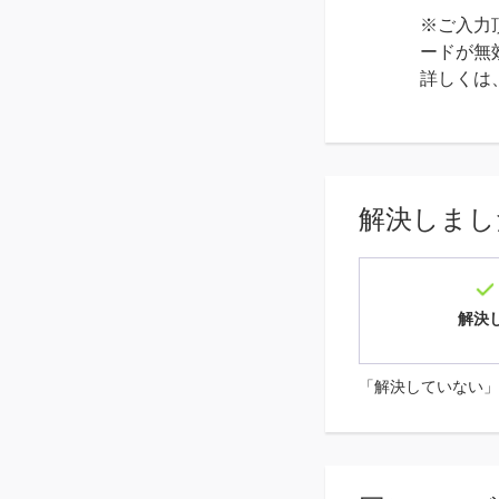
※ご入力
ードが無
詳しくは
解決しまし
解決
「解決していない」