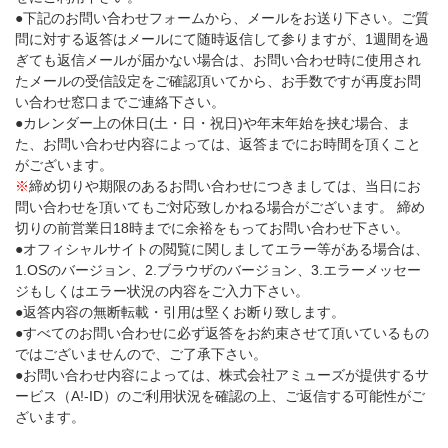
●下記のお問い合わせフォームから、メールをお送り下さい。ご質
問に対する返答はメールにて随時返信して参りますが、1週間を過
ぎても返信メールが届かない場合は、お問い合わせ時に使用され
たメールの受信設定をご確認頂いてから、お手数ですが再度お問
い合わせ窓口までご連絡下さい。
●カレンダー上の休日(土・日・祝日)や年末年始を挟む場合、ま
た、お問い合わせ内容によっては、返答までにお時間を頂くこと
がございます。
※
締め切りや期限のあるお問い合わせにつきましては、当日にお
問い合わせを頂いてもご対応致しかねる場合がございます。 締め
切りの前営業日18時までに余裕をもってお問い合わせ下さい。
●オフィシャルサイトの閲覧に関しましてエラー等がある場合は、
1.OSのバージョン、2.ブラウザのバージョン、3.エラーメッセー
ジもしくはエラー状況の内容をご入力下さい。
●返答内容の無断転載・引用は堅くお断り致します。
●すべてのお問い合わせに必ず返答をお約束させて頂いているもの
ではございませんので、ご了承下さい。
●お問い合わせ内容によっては、株式会社アミューズが提供するサ
ービス（A!-ID）のご利用状況を確認の上、ご返信する可能性がご
ざいます。