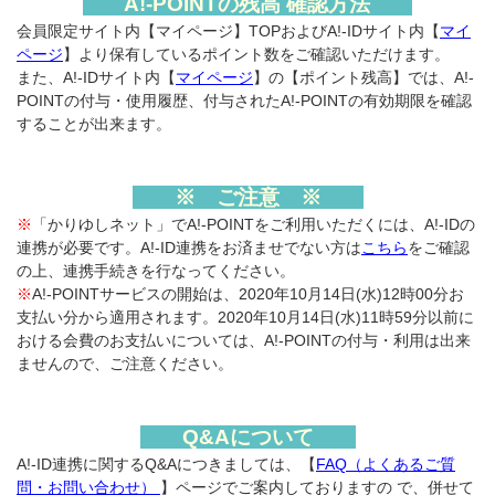
A!-POINTの残高 確認方法
会員限定サイト内【マイページ】TOPおよびA!-IDサイト内【
マイ
ページ
】より保有しているポイント数をご確認いただけます。
また、A!-IDサイト内【
マイページ
】の【ポイント残高】では、A!-
POINTの付与・使用履歴、付与されたA!-POINTの有効期限を確認
することが出来ます。
※ ご注意 ※
※
「かりゆしネット」でA!-POINTをご利用いただくには、A!-IDの
連携が必要です。A!-ID連携をお済ませでない方は
こちら
をご確認
の上、連携手続きを行なってください。
※
A!-POINTサービスの開始は、2020年10月14日(水)12時00分お
支払い分から適用されます。2020年10月14日(水)11時59分以前に
おける会費のお支払いについては、A!-POINTの付与・利用は出来
ませんので、ご注意ください。
Q&Aについて
A!-ID連携に関するQ&Aにつきましては、【
FAQ（よくあるご質
問・お問い合わせ）
】ページでご案内しておりますの で、併せて