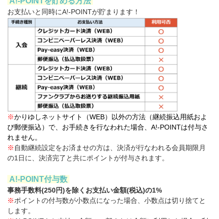
A!-POINTを貯める方法
お支払いと同時にA!-POINTが貯まります！
※
かりゆしネットサイト（WEB）以外の方法（継続振込用紙およ
び郵便振込）で、お手続きを行なわれた場合、A!-POINTは付与さ
れません。
※
自動継続設定をお済ませの方は、決済が行なわれる会員期限月
の1日に、決済完了と共にポイントが付与されます。
A!-POINT付与数
事務手数料(250円)を除くお支払い金額(税込)の1%
※
ポイントの付与数が小数点になった場合、小数点は切り捨てと
します。