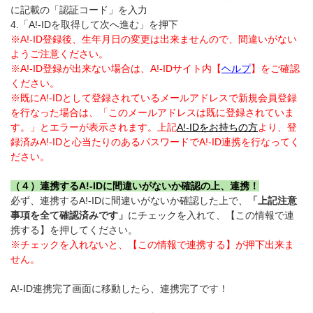
に記載の「認証コード」を入力
4.「A!-IDを取得して次へ進む」を押下
※A!-ID登録後、生年月日の変更は出来ませんので、間違いがない
ようご注意ください。
※A!-ID登録が出来ない場合は、A!-IDサイト内【
ヘルプ
】をご確認
ください。
※既にA!-IDとして登録されているメールアドレスで新規会員登録
を行なった場合は、「このメールアドレスは既に登録されていま
す。」とエラーが表示されます。上記
A!-IDをお持ちの方
より、登
録済みA!-IDと心当たりのあるパスワードでA!-ID連携を行なってく
ださい。
（４）連携するA!-IDに間違いがないか確認の上、連携！
必ず、連携するA!-IDに間違いがないか確認した上で、
「上記注意
事項を全て確認済みです」
にチェックを入れて、【この情報で連
携する】を押してください。
※チェックを入れないと、【この情報で連携する】が押下出来ま
せん。
A!-ID連携完了画面に移動したら、連携完了です！