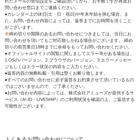
れたメールの受信設定をご確認頂いてから、お手数ですが再度お
問い合わせ窓口までご連絡ください。
●カレンダー上の休日(土・日・祝日)や年末年始を挟む場合、ま
た、お問い合わせ内容によっては、返答までにお時間を頂くこと
がございます。
※
締め切りや期限のあるお問い合わせにつきましては、当日にお
問い合わせを頂いてもご対応致しかねる場合がございます。 締め
切りの前営業日18時までに余裕をもってお問い合わせください。
●オフィシャルサイトの閲覧に関しましてエラー等がある場合は、
1.OSのバージョン、2.ブラウザのバージョン、3.エラーメッセー
ジもしくはエラー状況の内容をご入力ください。
●返答内容の無断転載・引用は堅くお断り致します。
●すべてのお問い合わせに必ず返答をお約束させて頂いているもの
ではございませんので、ご了承ください。
●お問い合わせ内容によっては、株式会社アミューズが提供するサ
ービス（A!-ID・LIVESHIP）のご利用状況を確認の上、ご返信する
可能性がございます。
よくあるお問い合わせについて