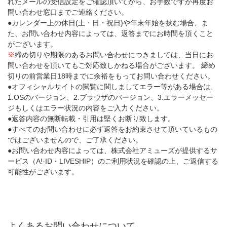
れたメールの受信設定をご確認頂いてから、お手数ですが再度お
問い合わせ窓口までご連絡ください。
●カレンダー上の休日(土・日・祝日)や年末年始を挟む場合、ま
た、お問い合わせ内容によっては、返答までにお時間を頂くこと
がございます。
※
締め切りや期限のあるお問い合わせにつきましては、当日にお
問い合わせを頂いてもご対応致しかねる場合がございます。 締め
切りの前営業日18時までに余裕をもってお問い合わせください。
●オフィシャルサイトの閲覧に関しましてエラー等がある場合は、
1.OSのバージョン、2.ブラウザのバージョン、3.エラーメッセー
ジもしくはエラー状況の内容をご入力ください。
●返答内容の無断転載・引用は堅くお断り致します。
●すべてのお問い合わせに必ず返答をお約束させて頂いているもの
ではございませんので、ご了承ください。
●お問い合わせ内容によっては、株式会社アミューズが提供するサ
ービス（A!-ID・LIVESHIP）のご利用状況を確認の上、ご返信する
可能性がございます。
よくあるお問い合わせについて