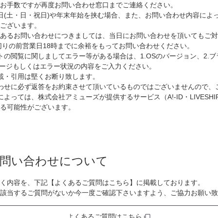
、お手数ですが再度お問い合わせ窓口までご連絡ください。
日(土・日・祝日)や年末年始を挟む場合、また、お問い合わせ内容によ
ございます。
のあるお問い合わせにつきましては、当日にお問い合わせを頂いてもご対
切りの前営業日18時までに余裕をもってお問い合わせください。
トの閲覧に関しましてエラー等がある場合は、1.OSのバージョン、2.
セージもしくはエラー状況の内容をご入力ください。
載・引用は堅くお断り致します。
わせに必ず返答をお約束させて頂いているものではございませんので、
よっては、株式会社アミューズが提供するサービス（A!-ID・LIVESH
る可能性がございます。
問い合わせについて
く内容を、下記【よくあるご質問はこちら】に掲載しております。
該当するご質問がないか今一度ご確認下さいますよう、ご協力お願い致
よくあるご質問はこちら