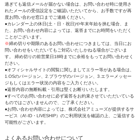
過ぎても返信メールが届かない場合は、お問い合わせ時に使用さ
れたメールの受信設定をご確認いただいてから、お手数ですが再
度お問い合わせ窓口までご連絡ください。
●カレンダー上の休日(土・日・祝日)や年末年始を挟む場合、ま
た、お問い合わせ内容によっては、返答までにお時間をいただく
ことがございます。
※
締め切りや期限のあるお問い合わせにつきましては、当日にお
問い合わせをいただいてもご対応いたしかねる場合がございま
す。 締め切りの前営業日18時までに余裕をもってお問い合わせく
ださい。
●オフィシャルサイトの閲覧に関しましてエラー等がある場合は、
1.OSのバージョン、2.ブラウザのバージョン、3.エラーメッセー
ジもしくはエラー状況の内容をご入力ください。
●返答内容の無断転載・引用は堅くお断りいたします。
●すべてのお問い合わせに必ず返答をお約束させていただいている
ものではございませんので、ご了承ください。
●お問い合わせ内容によっては、株式会社アミューズが提供するサ
ービス（A!-ID・LIVESHIP）のご利用状況を確認の上、ご返信する
可能性がございます。
よくあるお問い合わせについて