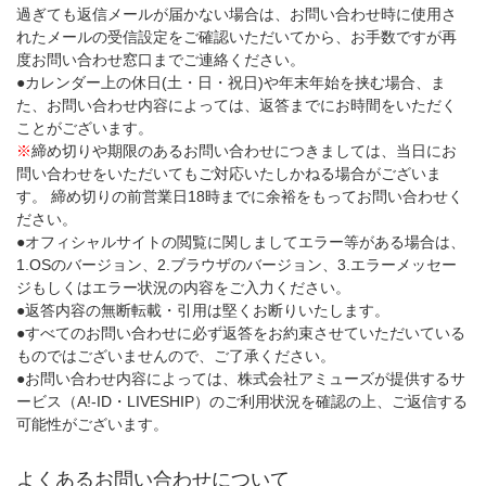
過ぎても返信メールが届かない場合は、お問い合わせ時に使用さ
れたメールの受信設定をご確認いただいてから、お手数ですが再
度お問い合わせ窓口までご連絡ください。
●カレンダー上の休日(土・日・祝日)や年末年始を挟む場合、ま
た、お問い合わせ内容によっては、返答までにお時間をいただく
ことがございます。
※
締め切りや期限のあるお問い合わせにつきましては、当日にお
問い合わせをいただいてもご対応いたしかねる場合がございま
す。 締め切りの前営業日18時までに余裕をもってお問い合わせく
ださい。
●オフィシャルサイトの閲覧に関しましてエラー等がある場合は、
1.OSのバージョン、2.ブラウザのバージョン、3.エラーメッセー
ジもしくはエラー状況の内容をご入力ください。
●返答内容の無断転載・引用は堅くお断りいたします。
●すべてのお問い合わせに必ず返答をお約束させていただいている
ものではございませんので、ご了承ください。
●お問い合わせ内容によっては、株式会社アミューズが提供するサ
ービス（A!-ID・LIVESHIP）のご利用状況を確認の上、ご返信する
可能性がございます。
よくあるお問い合わせについて