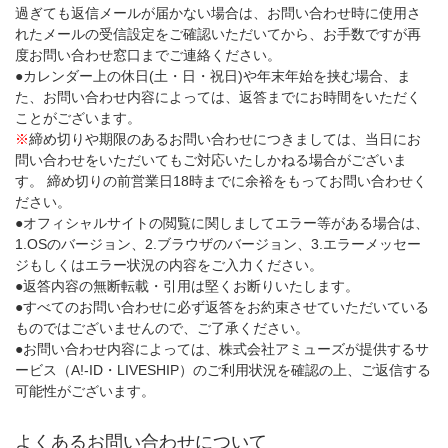
過ぎても返信メールが届かない場合は、お問い合わせ時に使用さ
れたメールの受信設定をご確認いただいてから、お手数ですが再
度お問い合わせ窓口までご連絡ください。
●カレンダー上の休日(土・日・祝日)や年末年始を挟む場合、ま
た、お問い合わせ内容によっては、返答までにお時間をいただく
ことがございます。
※
締め切りや期限のあるお問い合わせにつきましては、当日にお
問い合わせをいただいてもご対応いたしかねる場合がございま
す。 締め切りの前営業日18時までに余裕をもってお問い合わせく
ださい。
●オフィシャルサイトの閲覧に関しましてエラー等がある場合は、
1.OSのバージョン、2.ブラウザのバージョン、3.エラーメッセー
ジもしくはエラー状況の内容をご入力ください。
●返答内容の無断転載・引用は堅くお断りいたします。
●すべてのお問い合わせに必ず返答をお約束させていただいている
ものではございませんので、ご了承ください。
●お問い合わせ内容によっては、株式会社アミューズが提供するサ
ービス（A!-ID・LIVESHIP）のご利用状況を確認の上、ご返信する
可能性がございます。
よくあるお問い合わせについて