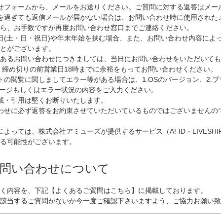
せフォームから、メールをお送りください。ご質問に対する返答はメー
を過ぎても返信メールが届かない場合は、お問い合わせ時に使用された
から、お手数ですが再度お問い合わせ窓口までご連絡ください。
日(土・日・祝日)や年末年始を挟む場合、また、お問い合わせ内容によ
ことがございます。
のあるお問い合わせにつきましては、当日にお問い合わせをいただいても
 締め切りの前営業日18時までに余裕をもってお問い合わせください。
トの閲覧に関しましてエラー等がある場合は、1.OSのバージョン、2.
セージもしくはエラー状況の内容をご入力ください。
載・引用は堅くお断りいたします。
わせに必ず返答をお約束させていただいているものではございませんの
よっては、株式会社アミューズが提供するサービス（A!-ID・LIVESH
る可能性がございます。
問い合わせについて
く内容を、下記【よくあるご質問はこちら】に掲載しております。
該当するご質問がないか今一度ご確認下さいますよう、ご協力お願い致