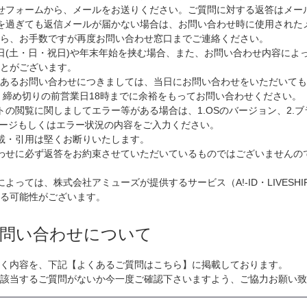
せフォームから、メールをお送りください。ご質問に対する返答はメー
を過ぎても返信メールが届かない場合は、お問い合わせ時に使用された
から、お手数ですが再度お問い合わせ窓口までご連絡ください。
日(土・日・祝日)や年末年始を挟む場合、また、お問い合わせ内容によ
ことがございます。
のあるお問い合わせにつきましては、当日にお問い合わせをいただいても
 締め切りの前営業日18時までに余裕をもってお問い合わせください。
トの閲覧に関しましてエラー等がある場合は、1.OSのバージョン、2.
セージもしくはエラー状況の内容をご入力ください。
載・引用は堅くお断りいたします。
わせに必ず返答をお約束させていただいているものではございませんの
よっては、株式会社アミューズが提供するサービス（A!-ID・LIVESH
る可能性がございます。
問い合わせについて
く内容を、下記【よくあるご質問はこちら】に掲載しております。
該当するご質問がないか今一度ご確認下さいますよう、ご協力お願い致