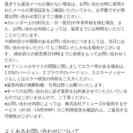
過ぎても返信メールが届かない場合は、お問い合わせ時に使用さ
れたメールの受信設定をご確認いただいてから、お手数ですが再
度お問い合わせ窓口までご連絡ください。
●カレンダー上の休日(土・日・祝日)や年末年始を挟む場合、ま
た、お問い合わせ内容によっては、返答までにお時間をいただく
ことがございます。
※
締め切りや期限のあるお問い合わせにつきましては、当日にお
問い合わせをいただいてもご対応いたしかねる場合がございま
す。 締め切りの前営業日18時までに余裕をもってお問い合わせく
ださい。
●オフィシャルサイトの閲覧に関しましてエラー等がある場合は、
1.OSのバージョン、2.ブラウザのバージョン、3.エラーメッセー
ジもしくはエラー状況の内容をご入力ください。
●返答内容の無断転載・引用は堅くお断りいたします。
●すべてのお問い合わせに必ず返答をお約束させていただいている
ものではございませんので、ご了承ください。
●お問い合わせ内容によっては、株式会社アミューズが提供するサ
ービス（A!-ID・LIVESHIP）のご利用状況を確認の上、ご返信する
可能性がございます。
よくあるお問い合わせについて