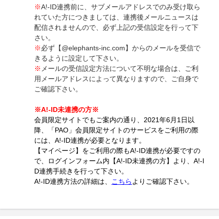
※
A!-ID連携前に、サブメールアドレスでのみ受け取ら
れていた方につきましては、連携後メールニュースは
配信されませんので、必ず上記の受信設定を行って下
さい。
※
必ず【@elephants-inc.com】からのメールを受信で
きるように設定して下さい。
※
メールの受信設定方法について不明な場合は、ご利
用メールアドレスによって異なりますので、ご自身で
ご確認下さい。
※A!-ID未連携の方※
会員限定サイトでもご案内の通り、2021年6月1日以
降、「PAO」会員限定サイトのサービスをご利用の際
には、A!-ID連携が必要となります。
【マイページ】をご利用の際もA!-ID連携が必要ですの
で、ログインフォーム内【A!-ID未連携の方】より、A!-I
D連携手続きを行って下さい。
A!-ID連携方法の詳細は、
こちら
よりご確認下さい。