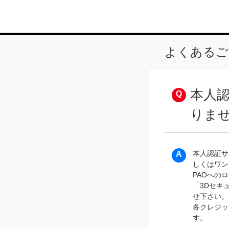
よくあるご
本人
りま
本人認証サ
しくはワン
PAOへの
「3Dセキ
せ下さい。
各クレジッ
す。