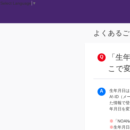
Select Language
▼
よくあるご
「生
こで
生年月日は
A!-ID
た情報で登
年月日を変
※
「NOA
※
生年月日