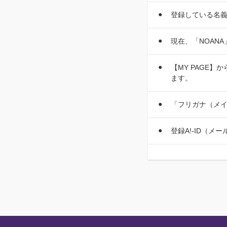
登録している名
現在、「NOAN
【MY PAGE
ます。
「フリガナ（メ
登録A!-ID（