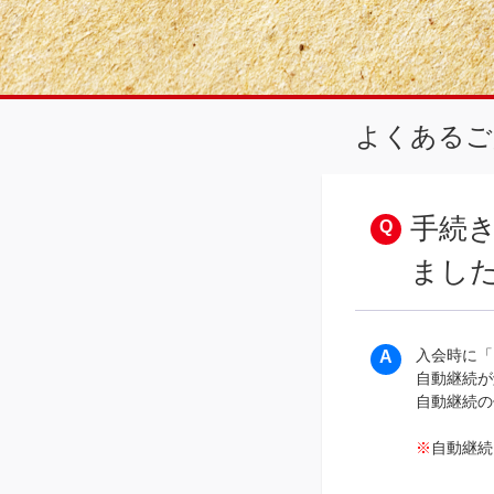
よくあるご
手続
まし
入会時に「
自動継続が
自動継続の
※
自動継続