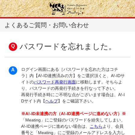
よくあるご質問・お問い合わせ
パスワードを忘れました。
ログイン画面にある［パスワードを忘れた方はコチ
ラ］内【A!-ID連携済みの方】をご選択頂くと、A!-IDサ
イトの
パスワード再発行画面
に移動します。そちらよ
り、パスワードの再発行手続きを行なって下さい。
再発行手続き時にご不明な点がございます場合は、A!-I
Dサイト内【
ヘルプ
】をご確認下さい。
※A!-ID未連携の方（A!-ID連携ページに進めない方）※
「Meating」にご登録のパスワードを紛失してしまい、
A!-ID連携ページに進めない場合は、
こちら
より、会員
番号と「Meating」にご登録のメールアドレスを入力し