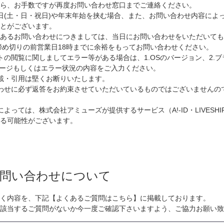
から、お手数ですが再度お問い合わせ窓口までご連絡ください。
日(土・日・祝日)や年末年始を挟む場合、また、お問い合わせ内容によ
ことがございます。
のあるお問い合わせにつきましては、当日にお問い合わせをいただいても
締め切りの前営業日18時までに余裕をもってお問い合わせください。
トの閲覧に関しましてエラー等がある場合は、1.OSのバージョン、2.
セージもしくはエラー状況の内容をご入力ください。
載・引用は堅くお断りいたします。
わせに必ず返答をお約束させていただいているものではございませんの
よっては、株式会社アミューズが提供するサービス（A!-ID・LIVESH
る可能性がございます。
問い合わせについて
く内容を、下記【よくあるご質問はこちら】に掲載しております。
該当するご質問がないか今一度ご確認下さいますよう、ご協力お願い致