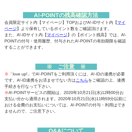
A!-POINTの残高確認方法
会員限定サイト内【マイページ】TOPおよびA!-IDサイト内【
マイ
ページ
】より保有しているポイント数をご確認頂けます。
また、A!-IDサイト内【
マイページ
】の【ポイント残高】では、A!-
POINTの付与・使用履歴、付与されたA!-POINTの有効期限を確認
することができます。
※ ご注意 ※
※
「love up!」でA!-POINTをご利用頂くには、A!-IDの連携が必要
です。A!-ID連携をお済ませでない方は
こちら
をご確認の上、連携
手続きを行なって下さい。
※
A!-POINTサービスの開始は、2020年10月21日(水)12時00分お
支払い分から適用されます。2020年10月21日(水)11時59分以前に
おける会費のお支払いについては、A!-POINTの付与・利用はでき
ませんので、ご注意下さい。
Q&Aについて