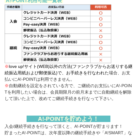
A!-POINT利用可能一覧表
※
love up!サイト(WEB)以外の方法(ファンクラブからお送りする継
続振込用紙および郵便振込)で、お手続きを行なわれた
場合、お支
払いにA!-POINTは利用できません。
※
自動継続を設定をされている方で、ご継続のお支払いにA!-POIN
Tを利用したい場合は、会員期限月の前月末までに自動継続を解除
して頂いた上で、改めてご継続手続きを行なって下さい。
A!-POINTを貯めよう！
入会/継続手続きを行なって頂くと、A!-POINTが貯まります！
貯まったA!-POINTは、次年度以降の継続手続きや「A!SMART」な