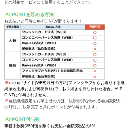
どの対象サービスにて使用することができます。
A!-POINTを貯める方法
お支払いと同時にA!-POINTが貯まります！
※
love up!サイト(WEB)以外の方法(ファンクラブからお送りする継
続振込用紙および郵便振込)で、お手続きを行なわれた場合、A!-P
OINTは付与されません。
※
自動継続設定をお済ませの方は、決済が行なわれる会員期限月
の1日に、決済完了と共にポイントが付与されます。
A!-POINT付与数
事務手数料(250円)を除くお支払い金額(税込)の1%