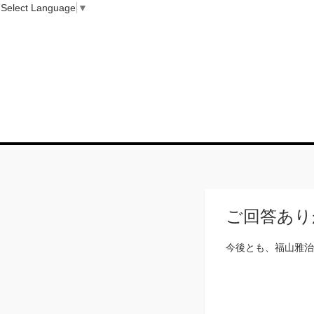
Select Language
▼
ご回答あり
今後とも、福山雅治