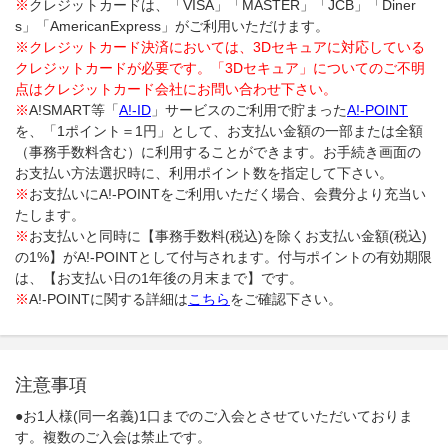
※
クレジットカードは、「VISA」「MASTER」「JCB」「Diner
s」「AmericanExpress」がご利用いただけます。
※クレジットカード決済においては、3Dセキュアに対応している
クレジットカードが必要です。「3Dセキュア」についてのご不明
点はクレジットカード会社にお問い合わせ下さい。
※
A!SMART等「
A!-ID
」サービスのご利用で貯まった
A!-POINT
を、「1ポイント＝1円」として、お支払い金額の一部または全額
（事務手数料含む）に利用することができます。お手続き画面の
お支払い方法選択時に、利用ポイント数を指定して下さい。
※
お支払いにA!-POINTをご利用いただく場合、会費分より充当い
たします。
※
お支払いと同時に【事務手数料(税込)を除くお支払い金額(税込)
の1%】がA!-POINTとして付与されます。付与ポイントの有効期限
は、【お支払い日の1年後の月末まで】です。
※
A!-POINTに関する詳細は
こちら
をご確認下さい。
注意事項
●お1人様(同一名義)1口までのご入会とさせていただいておりま
す。複数のご入会は禁止です。