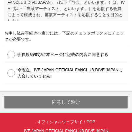
FANCLUB DIVE JAPAN」（以下「当会」といいます。）は、IV
E（以下「当該アーティスト」といいます。）を応援する会員
によって構成され、当該アーティストを応援することを目的と
します。
お申し込み手続きへ進むには、下記のチェックボックスにチェッ
第2条（会員規約）
クが必要です。
会員は、入会方法の如何を問わず、ご入会いただいた時点
で全て本「IVEジャパンオフィシャルファンクラブ「IVE J
APAN OFFICIAL FANCLUB DIVE JAPAN」会員規約」（以
会員規約並びに本ページに記載の内容に同意する
下「本規約」といいます。）に同意したものとして扱われ
ます。
今現在、IVE JAPAN OFFICIAL FANCLUB DIVE JAPANに
本規約は、当該アーティストが所属する株式会社STARSHI
入会していません
P ENTERTAINMENTから2022年4月1日付けで委託を受け
た株式会社アミューズ（以下「当社」といいます。）が提
供する当会のサービス（以下「本サービス」といいま
す。）を受ける会員に適用するものです。なお、本サービ
スは民法第548条の2第1項に定める「定型取引」に該当
し、また、本規約は同項に定める「定型約款」に該当しま
す。
当会は、民法第548条の4の規定により、（1）本規約を変
オフィシャルウェブサイトTOP
更する旨、（2）変更後の本規約の内容および（3）変更の
IVE JAPAN OFFICIAL FANCLUB DIVE JAPAN