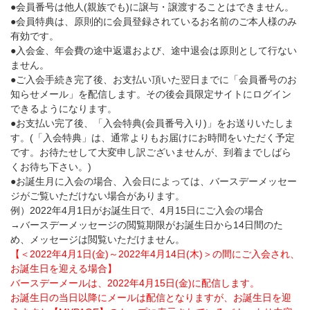
●会員番号は他人(親族でも)に譲与・譲渡することはできません。
●会員特典は、原則的に会員登録されているお名前のご本人様のみ
有効です。
●入会金、年会費の途中返還および、途中退会は原則として行ない
ません。
●ご入会手続き完了後、お支払い頂いた翌日までに「会員番号のお
知らせメール」を配信します。その後会員限定サイトにログイン
できるようになります。
●お支払い完了後、「入会特典(会員番号入り)」をお送りいたしま
す。(「入会特典」は、通常よりもお届けにお時間をいただく予定
です。お待たせして大変申し訳ございませんが、到着までしばら
くお待ち下さい。)
●お誕生月に入会の場合、入会日によっては、バースデーメッセー
ジがご覧いただけない場合があります。
例）2022年4月1日がお誕生日で、4月15日にご入会の場合
→バースデーメッセージの閲覧期限がお誕生日から14日間のた
め、メッセージは閲覧いただけません。
【＜2022年4月1日(金)～2022年4月14日(木)＞の間にご入会され、
お誕生日を迎える場合】
バースデーメールは、2022年4月15日(金)に配信します。
お誕生日の当日以降にメールは配信となりますが、お誕生日を迎