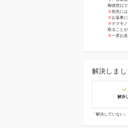
郵便窓口で
※
宛先には
※
お返事に
※
ナマモノ
取ることが
※
一度お送
解決しまし
解決
「解決していない」