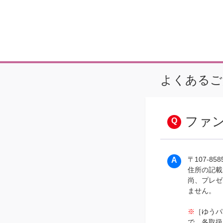
よくあるご
ファ
〒107‐85
住所の記載
尚、プレゼ
ません。
※
［ゆうパ
で、各取扱