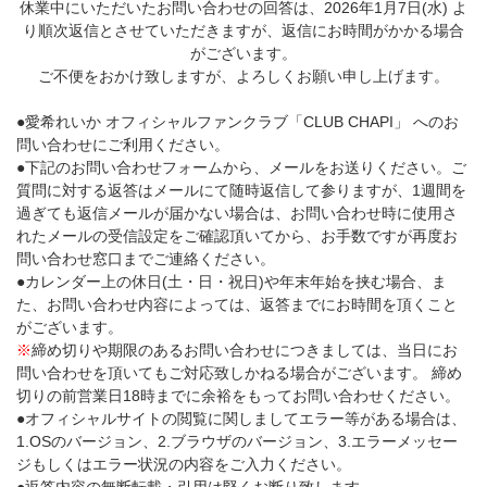
休業中にいただいたお問い合わせの回答は、2026年1月7日(水) よ
り順次返信とさせていただきますが、返信にお時間がかかる場合
がございます。
ご不便をおかけ致しますが、よろしくお願い申し上げます。
●愛希れいか オフィシャルファンクラブ「CLUB CHAPI」 へのお
問い合わせにご利用ください。
●下記のお問い合わせフォームから、メールをお送りください。ご
質問に対する返答はメールにて随時返信して参りますが、1週間を
過ぎても返信メールが届かない場合は、お問い合わせ時に使用さ
れたメールの受信設定をご確認頂いてから、お手数ですが再度お
問い合わせ窓口までご連絡ください。
●カレンダー上の休日(土・日・祝日)や年末年始を挟む場合、ま
た、お問い合わせ内容によっては、返答までにお時間を頂くこと
がございます。
※
締め切りや期限のあるお問い合わせにつきましては、当日にお
問い合わせを頂いてもご対応致しかねる場合がございます。 締め
切りの前営業日18時までに余裕をもってお問い合わせください。
●オフィシャルサイトの閲覧に関しましてエラー等がある場合は、
1.OSのバージョン、2.ブラウザのバージョン、3.エラーメッセー
ジもしくはエラー状況の内容をご入力ください。
●返答内容の無断転載・引用は堅くお断り致します。