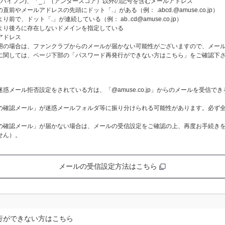
-」(ハイフン)、「_」（アンダースコア）以外の記号を含むメールアドレス
前やメールアドレスの先頭にドット「.」がある（例： .abcd.@amuse.co.jp）
で、ドット「.」が連続している（例： ab..cd@amuse.co.jp）
より後ろに存在しないドメインを指定している
アドレス
用の場合は、ファンクラブからのメールが届かない可能性がございますので、メー
に関しては、ページ下部の「パスワード再発行ができない方はこちら」をご確認下
惑メール拒否設定をされている方は、「@amuse.co.jp」からのメールを受信で
の確認メール」が迷惑メールフォルダ等に振り分けられる可能性があります。必ず
の確認メール」が届かない場合は、メールの受信設定をご確認の上、再度お手続き
せん）。
メールの受信設定方法はこちら
行ができない方はこちら