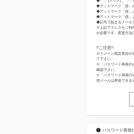
◆「.」(ドット)、「
◆アットマーク「@」の直
◆アットマーク「@」より前
◆アットマーク「@」
◆記号で始まるメール
※
上記アドレスをご利
が必要です。変更方法
!!ご注意!!
※
ドメイン指定受信や迷
て下さい。
※
「パスワード再発行
確認下さい。
※
「パスワード再発行
信メールは再送できま
パスワード再発