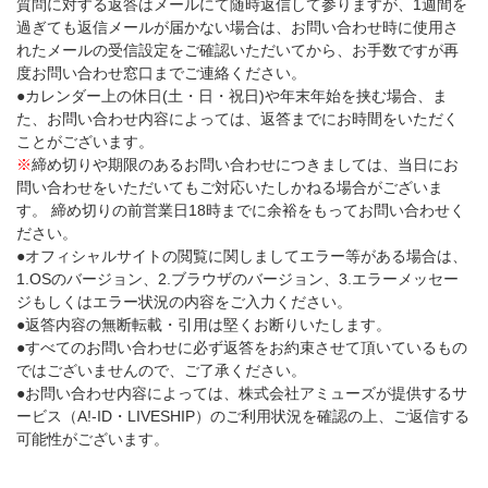
質問に対する返答はメールにて随時返信して参りますが、1週間を
過ぎても返信メールが届かない場合は、お問い合わせ時に使用さ
れたメールの受信設定をご確認いただいてから、お手数ですが再
度お問い合わせ窓口までご連絡ください。
●カレンダー上の休日(土・日・祝日)や年末年始を挟む場合、ま
た、お問い合わせ内容によっては、返答までにお時間をいただく
ことがございます。
※
締め切りや期限のあるお問い合わせにつきましては、当日にお
問い合わせをいただいてもご対応いたしかねる場合がございま
す。 締め切りの前営業日18時までに余裕をもってお問い合わせく
ださい。
●オフィシャルサイトの閲覧に関しましてエラー等がある場合は、
1.OSのバージョン、2.ブラウザのバージョン、3.エラーメッセー
ジもしくはエラー状況の内容をご入力ください。
●返答内容の無断転載・引用は堅くお断りいたします。
●すべてのお問い合わせに必ず返答をお約束させて頂いているもの
ではございませんので、ご了承ください。
●お問い合わせ内容によっては、株式会社アミューズが提供するサ
ービス（A!-ID・LIVESHIP）のご利用状況を確認の上、ご返信する
可能性がございます。