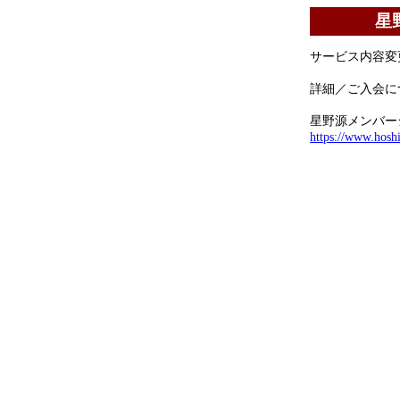
星
サービス内容変
詳細／ご入会に
星野源メンバーシ
https://www.hosh