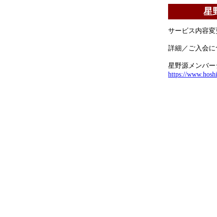
星
サービス内容変
詳細／ご入会に
星野源メンバーシ
https://www.hosh