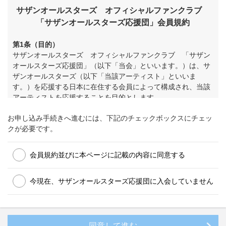
サザンオールスターズ オフィシャルファンクラブ
「サザンオールスターズ応援団」会員規約
第1条（目的）
サザンオールスターズ オフィシャルファンクラブ 「サザン
オールスターズ応援団」（以下「当会」といいます。）は、サ
ザンオールスターズ（以下「当該アーティスト」といいま
す。）を応援する日本に在住する会員によって構成され、当該
アーティストを応援することを目的とします。
お申し込み手続きへ進むには、下記のチェックボックスにチェッ
第2条（会員規約）
クが必要です。
会員は、入会方法の如何を問わず、ご入会いただいた時点
で全て本「サザンオールスターズ オフィシャルファンク
ラブ「サザンオールスターズ応援団」会員規約」（以下
会員規約並びに本ページに記載の内容に同意する
「本規約」といいます。）に同意したものとして扱われま
す。
今現在、サザンオールスターズ応援団に入会していません
本規約は、株式会社アミューズ（以下「当社」といいま
す。）が提供する当会のサービス（以下「本サービス」と
いいます。）の提供を受ける会員に適用するものです。
尚、本サービスは民法第548条の2第1項に定める「定型取
引」に該当し、また、本規約は同項に定める「定型約款」