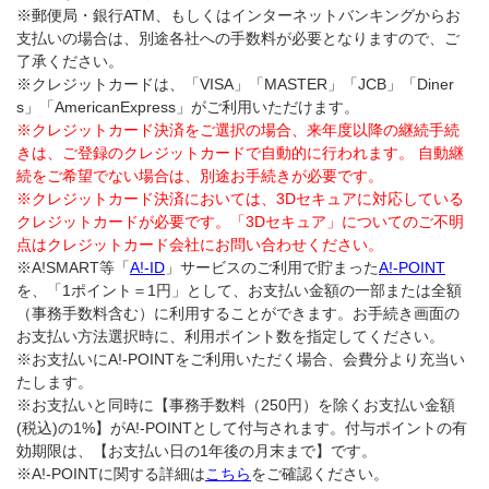
※郵便局・銀行ATM、もしくはインターネットバンキングからお
支払いの場合は、別途各社への手数料が必要となりますので、ご
了承ください。
※クレジットカードは、「VISA」「MASTER」「JCB」「Diner
s」「AmericanExpress」がご利用いただけます。
※クレジットカード決済をご選択の場合、来年度以降の継続手続
きは、ご登録のクレジットカードで自動的に行われます。 自動継
続をご希望でない場合は、別途お手続きが必要です。
※クレジットカード決済においては、3Dセキュアに対応している
クレジットカードが必要です。「3Dセキュア」についてのご不明
点はクレジットカード会社にお問い合わせください。
※A!SMART等「
A!-ID
」サービスのご利用で貯まった
A!-POINT
を、「1ポイント＝1円」として、お支払い金額の一部または全額
（事務手数料含む）に利用することができます。お手続き画面の
お支払い方法選択時に、利用ポイント数を指定してください。
※お支払いにA!-POINTをご利用いただく場合、会費分より充当い
たします。
※お支払いと同時に【事務手数料（250円）を除くお支払い金額
(税込)の1%】がA!-POINTとして付与されます。付与ポイントの有
効期限は、【お支払い日の1年後の月末まで】です。
※A!-POINTに関する詳細は
こちら
をご確認ください。