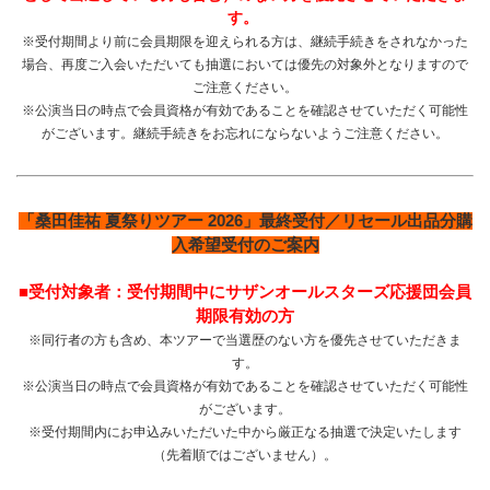
す。
※受付期間より前に会員期限を迎えられる方は、継続手続きをされなかった
場合、再度ご入会いただいても抽選においては優先の対象外となりますので
ご注意ください。
※公演当日の時点で会員資格が有効であることを確認させていただく可能性
がございます。継続手続きをお忘れにならないようご注意ください。
「桑田佳祐 夏祭りツアー 2026」最終受付／リセール出品分購
入希望受付のご案内
■受付対象者：受付期間中にサザンオールスターズ応援団会員
期限有効の方
※同行者の方も含め、本ツアーで当選歴のない方を優先させていただきま
す。
※公演当日の時点で会員資格が有効であることを確認させていただく可能性
がございます。
※受付期間内にお申込みいただいた中から厳正なる抽選で決定いたします
（先着順ではございません）。