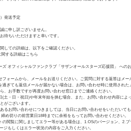
（金）発送予定
誠に申し訳ございません。
お待ちいただけますと幸いです。
関しての詳細は、以下をご確認ください。
に関する詳細は
こちら
ーズ オフィシャルファンクラブ「サザンオールスターズ応援団」 への
せフォームから、メールをお送りください。ご質問に対する返答はメー
を過ぎても返信メールが届かない場合は、お問い合わせ時に使用された
から、お手数ですが再度お問い合わせ窓口までご連絡ください。
日(土・日・祝日)や年末年始を挟む場合、また、お問い合わせ内容によ
ことがございます。
のあるお問い合わせにつきましては、当日にお問い合わせをいただいても
 締め切りの前営業日18時までに余裕をもってお問い合わせください。
トの閲覧に関しましてエラー等がある場合は、1.OSのバージョン、2.
セージもしくはエラー状況の内容をご入力ください。