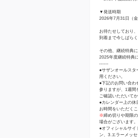
▼発送時期
2026年7月31日
お待たせしており、
到着まで今しばらく
その他、継続特典に
2025年度継続特典
------
●サザンオールスタ
用ください。
●下記のお問い合わ
参りますが、1週間
ご確認いただいて
●カレンダー上の休
お時間をいただく
※
締め切りや期限
場合がございます。
●オフィシャルサイ
ン、3.エラーメッ