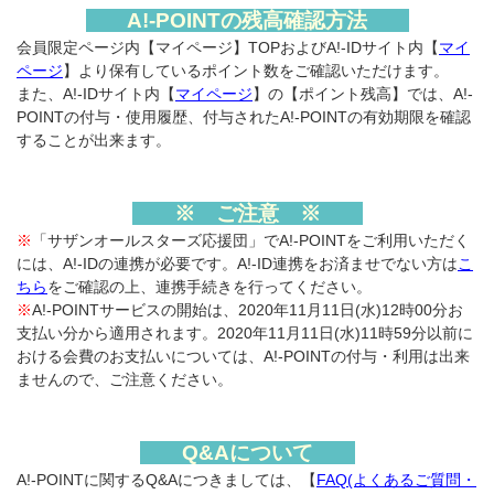
A!-POINTの残高確認方法
会員限定ページ内【マイページ】TOPおよびA!-IDサイト内【
マイ
ページ
】より保有しているポイント数をご確認いただけます。
また、A!-IDサイト内【
マイページ
】の【ポイント残高】では、A!-
POINTの付与・使用履歴、付与されたA!-POINTの有効期限を確認
することが出来ます。
※ ご注意 ※
※
「サザンオールスターズ応援団」でA!-POINTをご利用いただく
には、A!-IDの連携が必要です。A!-ID連携をお済ませでない方は
こ
ちら
をご確認の上、連携手続きを行ってください。
※
A!-POINTサービスの開始は、2020年11月11日(水)12時00分お
支払い分から適用されます。2020年11月11日(水)11時59分以前に
おける会費のお支払いについては、A!-POINTの付与・利用は出来
ませんので、ご注意ください。
Q&Aについて
A!-POINTに関するQ&Aにつきましては、【
FAQ(よくあるご質問・