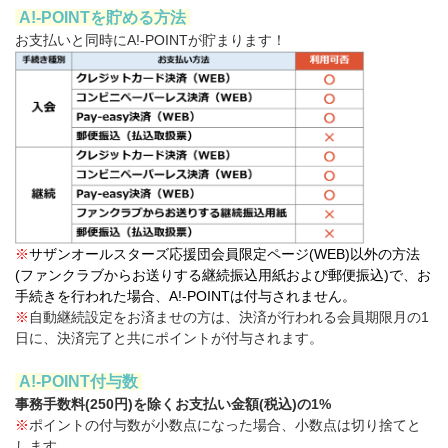
A!-POINTを貯める方法
お支払いと同時にA!-POINTが貯まります！
※
サザンオールスターズ応援団会員限定ページ(WEB)以外の方法
(ファンクラブからお送りする継続振込用紙および郵便振込)で、お
手続きを行われた場合、A!-POINTは付与されません。
※
自動継続設定をお済ませの方は、決済が行われる会員期限月の1
日に、決済完了と共にポイントが付与されます。
A!-POINT付与数
事務手数料(250円)を除くお支払い金額(税込)の1%
※
ポイントの付与数が小数点になった場合、小数点は切り捨てと
します。