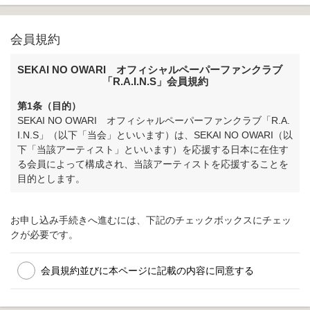
会員規約
SEKAI NO OWARI オフィシャルペーパーファンクラブ
「R.A.I.N.S」会員規約
第1条（目的）
SEKAI NO OWARI オフィシャルペーパーファンクラブ「R.A.
I.N.S」（以下「当会」といいます）は、SEKAI NO OWARI（以
下「当該アーティスト」といいます）を応援する日本に在住す
る会員によって構成され、当該アーティストを応援することを
目的とします。
第2条（運営者）
お申し込み手続きへ進むには、下記のチェックボックスにチェッ
当会の運営者は、株式会社アミューズ（以下「当社」といいま
クが必要です。
す）です。当社は当該アーティストが所属する株式会社S.U.N.
S（東京都目黒区中央町）（以下「所属事務所」といいます）
より委託を受け、当社が提供する当会のサービス（以下「本サ
会員規約並びに本ページに記載の内容に同意する
ービス」といいます）を会員に適用するものです。
第3条（会員規約）