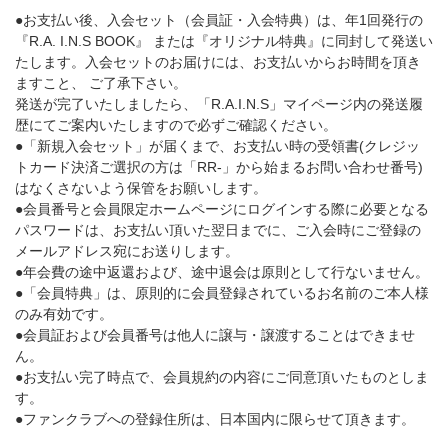
●お支払い後、入会セット（会員証・入会特典）は、年1回発行の
『R.A. I.N.S BOOK』 または『オリジナル特典』に同封して発送い
たします。入会セットのお届けには、お支払いからお時間を頂き
ますこと、 ご了承下さい。
発送が完了いたしましたら、「R.A.I.N.S」マイページ内の発送履
歴にてご案内いたしますので必ずご確認ください。
●「新規入会セット」が届くまで、お支払い時の受領書(クレジッ
トカード決済ご選択の方は「RR-」から始まるお問い合わせ番号)
はなくさないよう保管をお願いします。
●会員番号と会員限定ホームページにログインする際に必要となる
パスワードは、お支払い頂いた翌日までに、ご入会時にご登録の
メールアドレス宛にお送りします。
●年会費の途中返還および、途中退会は原則として行ないません。
●「会員特典」は、原則的に会員登録されているお名前のご本人様
のみ有効です。
●会員証および会員番号は他人に譲与・譲渡することはできませ
ん。
●お支払い完了時点で、会員規約の内容にご同意頂いたものとしま
す。
●ファンクラブへの登録住所は、日本国内に限らせて頂きます。