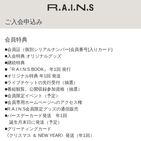
ご入会申込み
会員特典
■会員証（個別シリアルナンバー[会員番号]入りカード)
■入会特典 オリジナルグッズ
■継続特典
■『R.A.I.N.S BOOK』 年1回 発行
■オリジナル特典 年1回 発送
■ライブチケットの先行受付（抽選）
■番組観覧、公開収録参加資格（抽選）
■会員限定イベント（予定）
■会員専用ホームページへのアクセス権
■R.A.I.N.S会員限定グッズの通信販売
■バースデーカード発送 年1回
誕生月末日に発送（予定）
■グリーティングカード
《クリスマス ＆ NEW YEAR》発送（年1回）