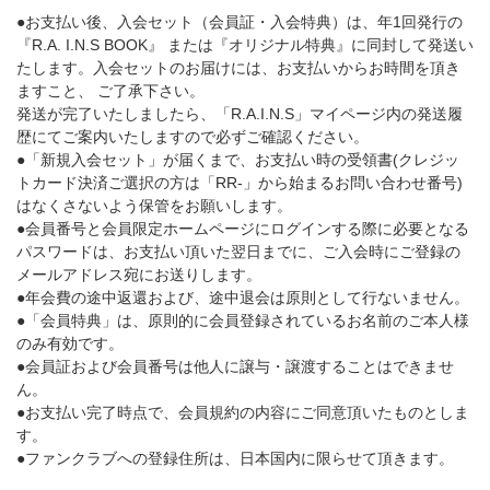
●お支払い後、入会セット（会員証・入会特典）は、年1回発行の
『R.A. I.N.S BOOK』 または『オリジナル特典』に同封して発送い
たします。入会セットのお届けには、お支払いからお時間を頂き
ますこと、 ご了承下さい。
発送が完了いたしましたら、「R.A.I.N.S」マイページ内の発送履
歴にてご案内いたしますので必ずご確認ください。
●「新規入会セット」が届くまで、お支払い時の受領書(クレジッ
トカード決済ご選択の方は「RR-」から始まるお問い合わせ番号)
はなくさないよう保管をお願いします。
●会員番号と会員限定ホームページにログインする際に必要となる
パスワードは、お支払い頂いた翌日までに、ご入会時にご登録の
メールアドレス宛にお送りします。
●年会費の途中返還および、途中退会は原則として行ないません。
●「会員特典」は、原則的に会員登録されているお名前のご本人様
のみ有効です。
●会員証および会員番号は他人に譲与・譲渡することはできませ
ん。
●お支払い完了時点で、会員規約の内容にご同意頂いたものとしま
す。
●ファンクラブへの登録住所は、日本国内に限らせて頂きます。