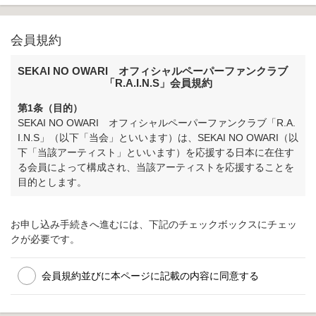
会員規約
SEKAI NO OWARI オフィシャルペーパーファンクラブ
「R.A.I.N.S」会員規約
第1条（目的）
SEKAI NO OWARI オフィシャルペーパーファンクラブ「R.A.
I.N.S」（以下「当会」といいます）は、SEKAI NO OWARI（以
下「当該アーティスト」といいます）を応援する日本に在住す
る会員によって構成され、当該アーティストを応援することを
目的とします。
第2条（運営者）
お申し込み手続きへ進むには、下記のチェックボックスにチェッ
当会の運営者は、株式会社アミューズ（以下「当社」といいま
クが必要です。
す）です。当社は当該アーティストが所属する株式会社S.U.N.
S（東京都目黒区中央町）（以下「所属事務所」といいます）
より委託を受け、当社が提供する当会のサービス（以下「本サ
会員規約並びに本ページに記載の内容に同意する
ービス」といいます）を会員に適用するものです。
第3条（会員規約）