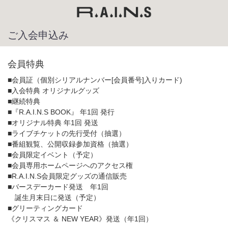
ご入会申込み
会員特典
■会員証（個別シリアルナンバー[会員番号]入りカード)
■入会特典 オリジナルグッズ
■継続特典
■『R.A.I.N.S BOOK』 年1回 発行
■オリジナル特典 年1回 発送
■ライブチケットの先行受付（抽選）
■番組観覧、公開収録参加資格（抽選）
■会員限定イベント（予定）
■会員専用ホームページへのアクセス権
■R.A.I.N.S会員限定グッズの通信販売
■バースデーカード発送 年1回
誕生月末日に発送（予定）
■グリーティングカード
《クリスマス ＆ NEW YEAR》発送（年1回）