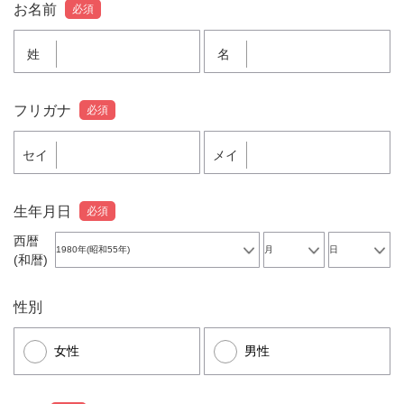
お名前
必須
姓
名
フリガナ
必須
セイ
メイ
生年月日
必須
西暦
(和暦)
性別
女性
男性